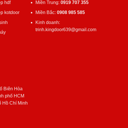
p hdf
Miền Trung:
0919 707 355
ệp kotdoor
Miền Bắc:
0908 985 585
sinh
Kinh doanh:
trinh.kingdoor639@gmail.com
háy
ố Biên Hòa
ành phố HCM
ố Hồ Chí Minh