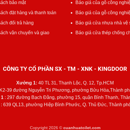
sách bảo mật
Báo giá của gỗ công nghiệ
ách đặt hàng và thanh toán
Báo giá của gỗ công nghi
ách đổi trả hàng
Báo giá cửa nhựa nhà vệ 
sách vận chuyển và giao
Báo giá cửa thép chống c
CÔNG TY CỔ PHẦN SX - TM - XNK - KINGDOOR
Xưởng 1:
40 TL 31, Thạnh Lộc, Q. 12, Tp.HCM
K2-39 đường Nguyễn Tri Phương, phường Bửu Hòa,Thành ph
 1
: 297 đường Bạch Đằng, phường 15, quận Bình Thạnh, Th
: 639 QL13, phường Hiệp Bình Phước, Q. Thủ Đức, Thành ph
Copyright 2026 ©
cuanhuatoilet.com