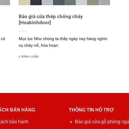
Báo giá cửa thép chống cháy
[Hoabinhdoor]
 có
Mục lục Như chúng ta thấy ngày nay hàng nghìn
vụ cháy nổ, hỏa hoạn
2 BÌNH LUẬN
ÁCH BÁN HÀNG
THÔNG TIN HỖ TRỢ
sách bảo hành
Báo giá cửa gỗ phòng ng