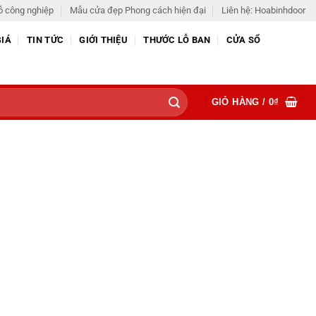
ỗ công nghiệp
Mẫu cửa đẹp Phong cách hiện đại
Liên hệ: Hoabinhdoor
GIÁ
TIN TỨC
GIỚI THIỆU
THƯỚC LỖ BAN
CỬA SỔ
GIỎ HÀNG /
0
₫