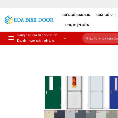
Bỏ
qua
CỬA GỖ CARBON
CỬA GỖ
nội
dung
PHỤ KIỆN CỬA
Nâng cao giá trị công trình
Tìm
Danh mục sản phẩm
kiếm: