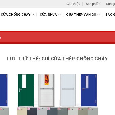
Giới thiệu
Sản phẩm
Sàn g
CỬA CHỐNG CHÁY
CỬA NHỰA
CỬA THÉP VÂN GỖ
BÁO 
LƯU TRỮ THẺ:
GIÁ CỬA THÉP CHỐNG CHÁY