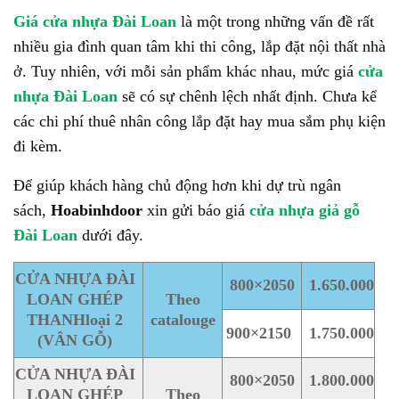
Giá cửa nhựa Đài Loan
là một trong những vấn đề rất
nhiều gia đình quan tâm khi thi công, lắp đặt nội thất nhà
ở. Tuy nhiên, với mỗi sản phẩm khác nhau, mức giá
cửa
nhựa Đài Loan
sẽ có sự chênh lệch nhất định. Chưa kể
các chi phí thuê nhân công lắp đặt hay mua sắm phụ kiện
đi kèm.
Để giúp khách hàng chủ động hơn khi dự trù ngân
sách,
Hoabinhdoor
xin gửi báo giá
cửa nhựa giả gỗ
Đài Loan
dưới đây.
CỬA NHỰA ĐÀI
800×2050
1.650.000
LOAN GHÉP
Theo
THANH
loại 2
catalouge
900×2150
1.750.000
(VÂN GỖ)
CỬA NHỰA ĐÀI
800×2050
1.800.000
LOAN GHÉP
Theo