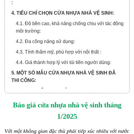
:
4. TIÊU CHÍ CHỌN CỬA NHỰA NHÀ VỆ SINH:
4.1. Độ bền cao, khả năng chống chịu với tác động
môi trường:
4.2. Đa công năng sử dụng:
4.3. Tính thẩm mỹ, phù hợp với nội thất :
4.4. Giá thành hợp lý với túi tiền người dùng:
5. MỘT SỐ MẪU CỬA NHỰA NHÀ VỆ SINH ĐÃ
THI CÔNG:
6. TẠI SAO NÊN MUA CỬA TẠI HOABINHDOOR?
7. QUY TRÌNH MUA CỬA VÀ THANH TOÁN:
Báo giá cửa nhựa nhà vệ sinh tháng
7.1. Quy trình xem báo giá cửa nhựa nhà vệ sinh
1/2025
online:
7.2. Quy trình thanh toán chia làm 3 đợt:
Với một không gian đặc thù phải tiếp xúc nhiều với nước