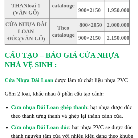
THAN
loại 1
catalouge
900×2150
1.950.000
(VÂN GỖ)
CỬA NHỰA ĐÀI
800×2050
2.000.000
Theo
LOAN
catalouge
900×2150
2.150.000
ĐÚC
(VÂN GỖ)
CẤU TẠO – BÁO GIÁ CỬA NHỰA
NHÀ VỆ SINH :
Cửa Nhựa Đài Loan
được làm từ chất liệu nhựa PVC
Gồm 2 loại, khác nhau ở phần cấu tạo cánh:
Cửa nhựa Đài Loan ghép thanh
: hạt nhựa được đúc
theo thành từng thanh và ghép lại thành cánh cửa.
Cửa nhựa Đài Loan đúc
: hạt nhựa PVC sẽ được đúc
thành nguyên tấm cửa với nhiều kiểu dáng theo khuôn