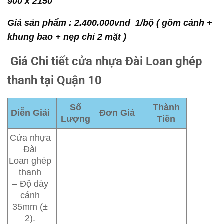
900 x 2150
Giá sản phẩm : 2.400.000vnd 1/bộ ( gồm cánh +
khung bao + nẹp chỉ 2 mặt )
Giá Chi tiết cửa nhựa Đài Loan ghép
thanh tại Quận 10
Số
Thành
Diễn Giải
Đơn Giá
Lượng
Tiền
Cửa nhựa
Đài
Loan ghép
thanh
– Độ dày
cánh
35mm (±
2).