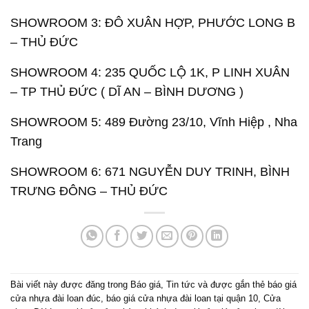
SHOWROOM 3: ĐÔ XUÂN HỢP, PHƯỚC LONG B
– THỦ ĐỨC
SHOWROOM 4: 235 QUỐC LỘ 1K, P LINH XUÂN
– TP THỦ ĐỨC ( DĨ AN – BÌNH DƯƠNG )
SHOWROOM 5: 489 Đường 23/10, Vĩnh Hiệp , Nha
Trang
SHOWROOM 6: 671 NGUYỄN DUY TRINH, BÌNH
TRƯNG ĐÔNG – THỦ ĐỨC
Bài viết này được đăng trong
Báo giá
,
Tin tức
và được gắn thẻ
báo giá
cửa nhựa đài loan đúc
,
báo giá cửa nhựa đài loan tại quận 10
,
Cửa