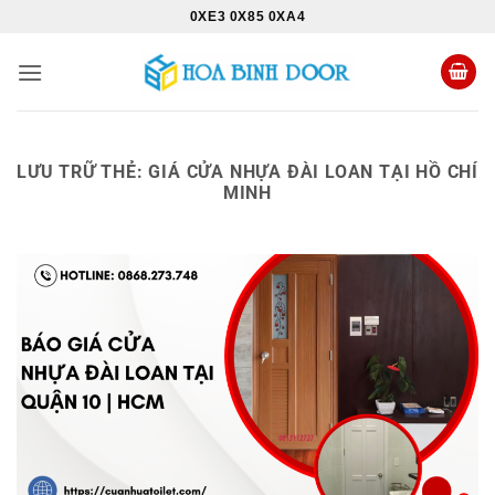
Bỏ
0XE3 0X85 0XA4
qua
nội
dung
LƯU TRỮ THẺ:
GIÁ CỬA NHỰA ĐÀI LOAN TẠI HỒ CHÍ
MINH