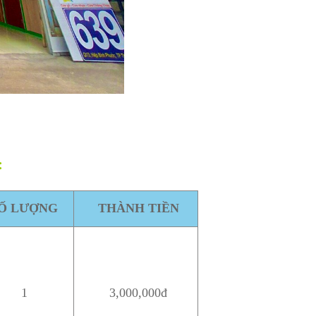
:
Ố LƯỢNG
THÀNH TIỀN
1
3,000,000đ