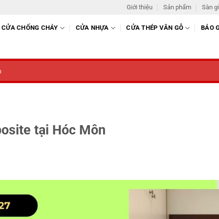
Giới thiệu
Sản phẩm
Sàn g
CỬA CHỐNG CHÁY
CỬA NHỰA
CỬA THÉP VÂN GỖ
BÁO 
osite tại Hóc Môn