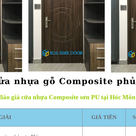
Báo giá cửa nhựa Composite sơn PU tại Hóc Môn
GIẢI
GIÁ TIỀN