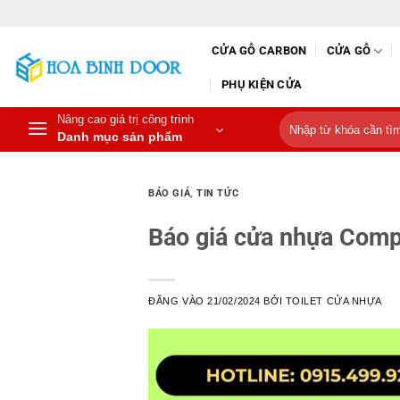
Bỏ
qua
CỬA GỖ CARBON
CỬA GỖ
nội
dung
PHỤ KIỆN CỬA
Nâng cao giá trị công trình
Tìm
Danh mục sản phẩm
kiếm:
BÁO GIÁ
,
TIN TỨC
Báo giá cửa nhựa Comp
ĐĂNG VÀO
21/02/2024
BỞI
TOILET CỬA NHỰA