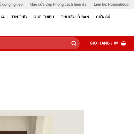
ỗ công nghiệp
Mẫu cửa đẹp Phong cách hiện đại
Liên hệ: Hoabinhdoor
GIÁ
TIN TỨC
GIỚI THIỆU
THƯỚC LỖ BAN
CỬA SỔ
GIỎ HÀNG /
0
₫