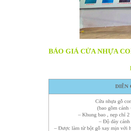
BÁO GIÁ CỬA NHỰA CO
DIỄN 
Cửa nhựa gỗ co
(bao gồm cánh 
– Khung bao , nẹp chỉ 2
– Độ dày cán
– Được làm từ bột gỗ xay mịn với 