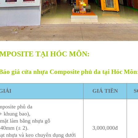
MPOSITE TẠI HÓC MÔN:
Báo giá cửa nhựa Composite phủ da tại Hóc Môn
GIẢI
GIÁ TIỀN
S
mposite phủ da
+ khung bao),
 mặt làm bằng nhựa gỗ
h 40mm (± 2).
3,000,000đ
hạt nhựa và keo chuyên dụng dưới