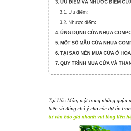
3. ƯU ĐIỂM VÀ NHƯỢC ĐIỂM CỬ
3.1. Ưu điểm:
3.2. Nhược điểm:
4. ỨNG DỤNG CỬA NHỰA COMPO
5. MỘT SỐ MẪU CỬA NHỰA COMP
6. TẠI SAO NÊN MUA CỬA Ở H
7. QUY TRÌNH MUA CỬA VÀ THA
7.1. Quy trình xem báo giá cửa n
7.2. Quy trình thanh toán chia làm
Tại Hóc Môn, một trong những quận n
biến và đáng chú ý cho các dự án tran
tư vấn báo giá nhanh vui lòng liên h