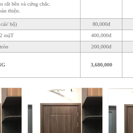
ên rất bền và cứng chắc.
àn thiện.
cái/ bộ)
80,000đ
 2 mặT
400,000đ
tròn
200,000đ
NG
3,680,000