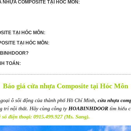
A NHỰA COMPOSITE TẠI HÓC MÔN:
SITE TẠI HÓC MÔN:
OSITE TẠI HÓC MÔN:
OABINHDOOR?
NH TOÁN:
hựa Composite tại Hóc Môn online:
 3 đợt:
Báo giá cửa nhựa Composite tại Hóc Môn
goại ô sôi động của thành phố Hồ Chí Minh,
cửa nhựa comp
g trí nội thất. Hãy cùng công ty
HOABINHDOOR
tìm hiểu c
ệ số điện thoại: 0915.499.927 (Ms.
Sang).