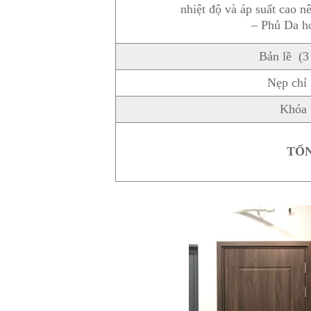
nhiệt độ và áp suất cao n
– Phủ Da ho
Bản lề (3 
Nẹp chỉ
Khóa 
TỔ