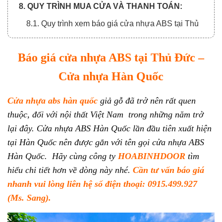
8. QUY TRÌNH MUA CỬA VÀ THANH TOÁN:
8.1. Quy trình xem báo giá cửa nhựa ABS tại Thủ
Đức online:
8.2. Quy trình thanh toán chia làm 3 đợt:
Báo giá cửa nhựa ABS tại Thủ Đức –
Cửa nhựa Hàn Quốc
Cửa nhựa abs hàn quốc
giả gỗ đã trở nên rất quen
thuộc, đối với nội thất Việt Nam trong những năm trở
lại đây. Cửa nhựa ABS Hàn Quốc lần đầu tiên xuất hiện
tại Hàn Quốc nên được gắn với tên gọi cửa nhựa ABS
Hàn Quốc. Hãy cùng công ty
HOABINHDOOR
tìm
hiểu chi tiết hơn về dòng này nhé.
Cần tư vấn báo giá
nhanh vui lòng liên hệ số điện thoại: 0915.499.927
(Ms. Sang).