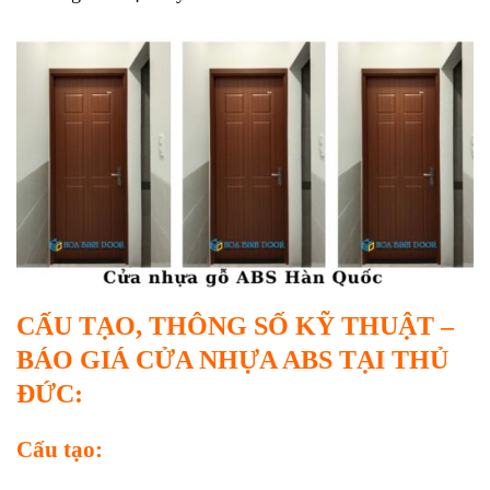
CẤU TẠO, THÔNG SỐ KỸ THUẬT –
BÁO GIÁ CỬA NHỰA ABS TẠI THỦ
ĐỨC:
Cấu tạo: