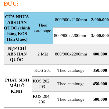
ĐỨC:
CỬA NHỰA
800/900x2100mm
2.900.000
ABS HÀN
Theo
QUỐC
(chính
catalouge
hãng KOS
800/900x2200mm
3.000.000
Hàn Quốc)
NẸP CHỈ
ABS HÀN
2 Mặt
800/900x2200mm
400.000
QUỐC
KOS 201
Theo catalouge
350.000
PHÁT SINH
KOS 202,
Theo catalouge
450.000
MẪU Ô
203
KÍNH
KOS 204,
Theo catalouge
500.000
206