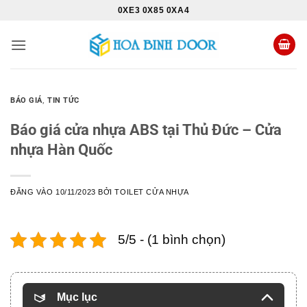
Bỏ
0XE3 0X85 0XA4
qua
nội
dung
BÁO GIÁ
,
TIN TỨC
Báo giá cửa nhựa ABS tại Thủ Đức – Cửa
nhựa Hàn Quốc
ĐĂNG VÀO
10/11/2023
BỞI
TOILET CỬA NHỰA
5/5 - (1 bình chọn)
Mục lục