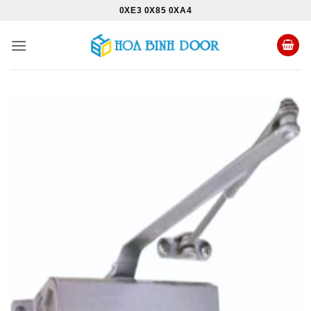
Bỏ
0XE3 0X85 0XA4
qua
nội
dung