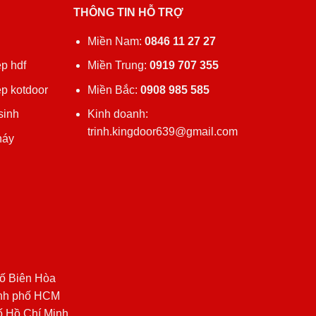
THÔNG TIN HỖ TRỢ
ủ
Miền Nam:
0846 11 27 27
p hdf
Miền Trung:
0919 707 355
ệp kotdoor
Miền Bắc:
0908 985 585
sinh
Kinh doanh:
trinh.kingdoor639@gmail.com
háy
ố Biên Hòa
ành phố HCM
ố Hồ Chí Minh