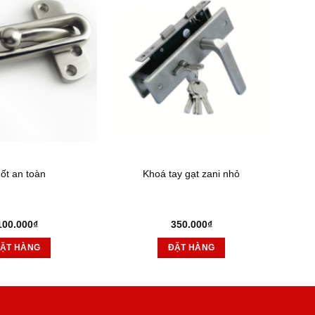
ốt an toàn
Khoá tay gạt zani nhỏ
100.000
₫
350.000
₫
ẶT HÀNG
ĐẶT HÀNG