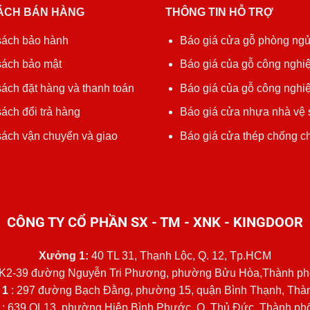
ÁCH BÁN HÀNG
THÔNG TIN HỖ TRỢ
sách bảo hành
Báo giá cửa gỗ phòng ng
sách bảo mật
Báo giá của gỗ công nghiệ
ách đặt hàng và thanh toán
Báo giá của gỗ công nghi
ách đổi trả hàng
Báo giá cửa nhựa nhà vệ 
sách vận chuyển và giao
Báo giá cửa thép chống c
CÔNG TY CỔ PHẦN SX - TM - XNK - KINGDOOR
Xưởng 1:
40 TL 31, Thạnh Lộc, Q. 12, Tp.HCM
K2-39 đường Nguyễn Tri Phương, phường Bửu Hòa,Thành ph
 1
: 297 đường Bạch Đằng, phường 15, quận Bình Thạnh, Th
: 639 QL13, phường Hiệp Bình Phước, Q. Thủ Đức, Thành ph