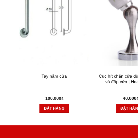
Tay nắm cửa
Cục hít chặn cửa d
và đâp cửa | Ho
100.000
₫
40.000
ĐẶT HÀNG
ĐẶT HÀ