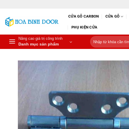
Bỏ
qua
CỬA GỖ CARBON
CỬA GỖ
nội
dung
PHỤ KIỆN CỬA
Nâng cao giá trị công trình
Tìm
Danh mục sản phẩm
kiếm: