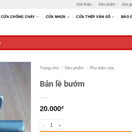
Giới thiệu
Sản phẩm
Sàn g
CỬA CHỐNG CHÁY
CỬA NHỰA
CỬA THÉP VÂN GỖ
BÁO 
Trang chủ
/
Sản phẩm
/
Phụ kiện cửa
Bản lề bướm
20.000
₫
Bản lề bướm số lượng