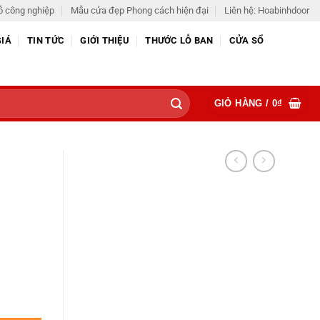
ỗ công nghiệp
Mẫu cửa đẹp Phong cách hiện đại
Liên hệ: Hoabinhdoor
GIÁ
TIN TỨC
GIỚI THIỆU
THƯỚC LỖ BAN
CỬA SỔ
GIỎ HÀNG /
0
₫