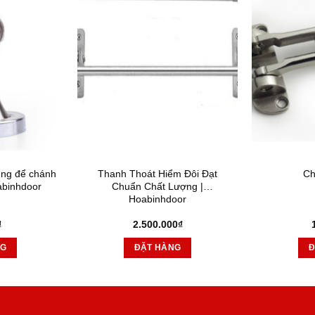
ùng để chánh
Thanh Thoát Hiểm Đôi Đạt
Ch
abinhdoor
Chuẩn Chất Lượng |
Hoabinhdoor
₫
2.500.000
₫
NG
ĐẶT HÀNG
Đ