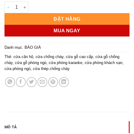
Giá cửa công nghiệp MDF PVC - Hoabinhdoor số lượng
ĐẶT HÀNG
MUA NGAY
Danh mục:
BÁO GIÁ
Thẻ:
cửa căn hộ
,
cửa chống cháy
,
cửa gỗ cao cấp
,
cửa gỗ chống
cháy
,
cửa gỗ phòng ngủ
,
cửa phòng karaoke
,
cửa phòng khách sạn
,
cửa phòng ngủ
,
cửa thép chống cháy
MÔ TẢ