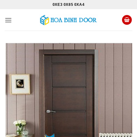
Bỏ
0XE3 0X85 0XA4
qua
nội
dung