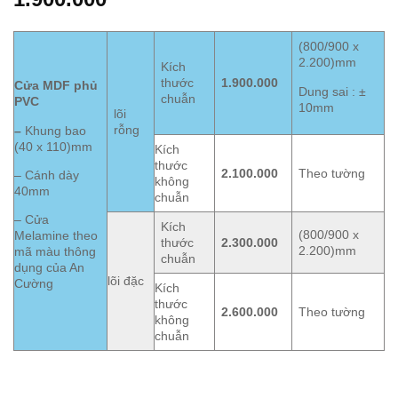
(800/900 x
2.200)mm
Kích
thước
1.900.000
Cửa MDF phủ
Dung sai : ±
chuẫn
PVC
10mm
lõi
rỗng
–
Khung bao
(40 x 110)mm
Kích
thước
2.100.000
Theo tường
– Cánh dày
không
40mm
chuẫn
– Cửa
Kích
(800/900 x
Melamine theo
thước
2.300.000
2.200)mm
mã màu thông
chuẫn
dụng của An
lõi đặc
Cường
Kích
thước
2.600.000
Theo tường
không
chuẫn