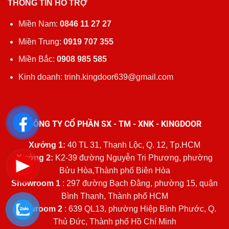
THÔNG TIN HỖ TRỢ
Miền Nam:
0846 11 27 27
Miền Trung:
0919 707 355
Miền Bắc:
0908 985 585
Kinh doanh: trinh.kingdoor639@gmail.com
CÔNG TY CỔ PHẦN SX - TM - XNK - KINGDOOR
Xưởng 1:
40 TL 31, Thạnh Lộc, Q. 12, Tp.HCM
Xưởng 2:
K2-39 đường Nguyễn Tri Phương, phường
Bửu Hòa,Thành phố Biên Hòa
Showroom 1
: 297 đường Bạch Đằng, phường 15, quận
Bình Thạnh, Thành phố HCM
Showroom 2
: 639 QL13, phường Hiệp Bình Phước, Q.
Thủ Đức, Thành phố Hồ Chí Minh