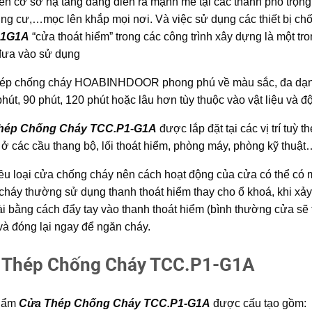
riển cơ sở hạ tầng đang diễn ra mạnh mẽ tại các thành phố trọng
ung cư,…mọc lên khắp mọi nơi. Và việc sử dụng các thiết bị ch
P1G1A
“cửa thoát hiểm” trong các công trình xây dựng là một tro
đưa vào sử dụng
ép chống cháy
HOABINHDOOR
phong phú về màu sắc, đa dạng
hút, 90 phút, 120 phút hoặc lâu hơn tùy thuộc vào vật liệu và 
hép Chống Cháy TCC.P1-G1A
được lắp đặt tại các vị trí tuỳ 
t ở các cầu thang bộ, lối thoát hiểm, phòng máy, phòng kỹ thuật
ều loại cửa chống cháy nên cách hoạt động của cửa có thể có 
cháy thường sử dụng thanh thoát hiểm thay cho ổ khoá, khi xảy
ài bằng cách đẩy tay vào thanh thoát hiểm (bình thường cửa sẽ
và đóng lại ngay để ngăn cháy.
 Thép Chống Cháy TCC.P1-G1A
hẩm
Cửa Thép Chống Cháy TCC.P1-G1A
được cấu tạo gồm: