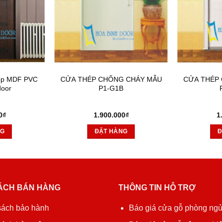
iệp MDF PVC
CỬA THÉP CHỐNG CHÁY MẪU
CỬA THÉP
door
P1-G1B
0
₫
1.900.000
₫
1
NG
ĐẶT HÀNG
Đ
ÁCH BÁN HÀNG
THÔNG TIN HỖ TRỢ
sách bảo hành
Báo giá cửa gỗ phòng ng