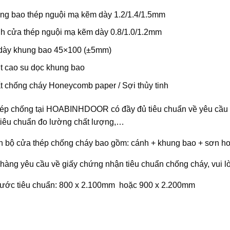
ng bao thép nguội mạ kẽm dày 1.2/1.4/1.5mm
h cửa thép nguội mạ kẽm dày 0.8/1.0/1.2mm
dày khung bao 45×100 (±5mm)
nt cao su dọc khung bao
t chống cháy Honeycomb paper / Sợi thủy tinh
ép chống tại
HOABINHDOOR
có đầy đủ tiêu chuẩn về yêu cầu
tiêu chuẩn đo lường chất lượng,…
ọn bộ cửa thép chống cháy bao gồm: cánh + khung bao + sơn hoà
hàng yêu cầu về giấy chứng nhận tiêu chuẩn chống cháy, vui lò
hước tiêu chuẩn: 800 x 2.100mm hoặc 900 x 2.200mm