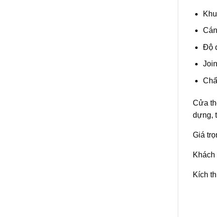
Khu
Cán
Độ 
Joi
Chấ
Cửa th
dựng, 
Giá tr
Khách 
Kích t