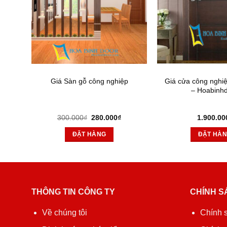
 MẪU
Giá Sàn gỗ công nghiệp
Giá cửa công ngh
– Hoabinh
Giá
Giá
300.000
₫
280.000
₫
1.900.00
gốc
hiện
là:
tại
ĐẶT HÀNG
ĐẶT HÀ
300.000₫.
là:
280.000₫.
THÔNG TIN CÔNG TY
CHÍNH S
Về chúng tôi
Chính 