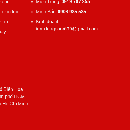
p hdf
Miền Trung:
0919 707 355
ệp kotdoor
Miền Bắc:
0908 985 585
sinh
Kinh doanh:
trinh.kingdoor639@gmail.com
háy
ố Biên Hòa
ành phố HCM
ố Hồ Chí Minh