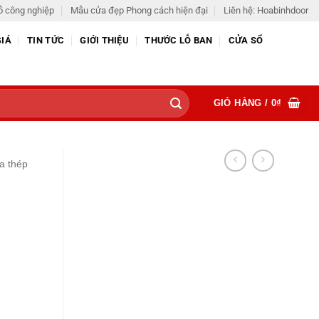
ỗ công nghiệp
Mẫu cửa đẹp Phong cách hiện đại
Liên hệ: Hoabinhdoor
GIÁ
TIN TỨC
GIỚI THIỆU
THƯỚC LỖ BAN
CỬA SỔ
GIỎ HÀNG /
0
₫
a thép