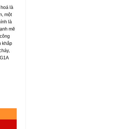
hoá là
n, một
ính là
 mạnh mẽ
 công
n khắp
cháy,
1G1A
ng