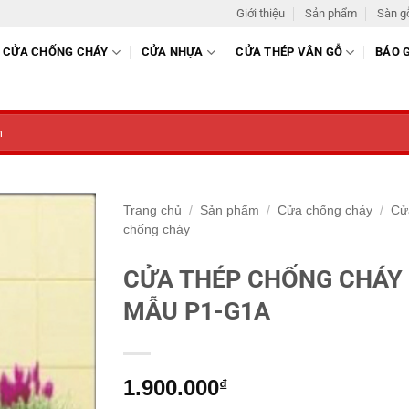
Giới thiệu
Sản phẩm
Sàn g
CỬA CHỐNG CHÁY
CỬA NHỰA
CỬA THÉP VÂN GỖ
BÁO 
Trang chủ
/
Sản phẩm
/
Cửa chống cháy
/
Cử
chống cháy
CỬA THÉP CHỐNG CHÁY
MẪU P1-G1A
1.900.000
₫