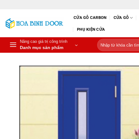
Bỏ
qua
CỬA GỖ CARBON
CỬA GỖ
nội
dung
PHỤ KIỆN CỬA
Nâng cao giá trị công trình
Tìm
Danh mục sản phẩm
kiếm: