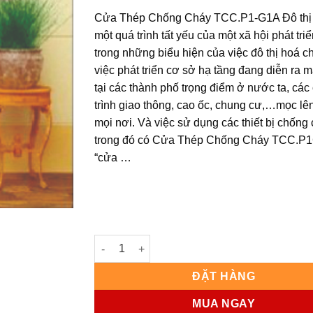
Cửa Thép Chống Cháy TCC.P1-G1A Đô thị 
một quá trình tất yếu của một xã hội phát triể
trong những biểu hiện của việc đô thị hoá ch
việc phát triển cơ sở hạ tầng đang diễn ra
tại các thành phố trọng điểm ở nước ta, các
trình giao thông, cao ốc, chung cư,…mọc lê
mọi nơi. Và việc sử dụng các thiết bị chống 
trong đó có Cửa Thép Chống Cháy TCC.P
“cửa …
CỬA THÉP CHỐNG CHÁY MẪU P1-G1A số lượ
ĐẶT HÀNG
MUA NGAY