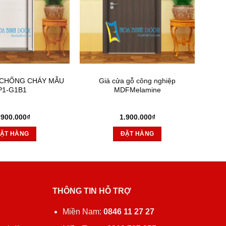
 CHỐNG CHÁY MẪU
Giá cửa gỗ công nghiệp
P1-G1B1
MDFMelamine
.900.000
₫
1.900.000
₫
ẶT HÀNG
ĐẶT HÀNG
THÔNG TIN HỖ TRỢ
ủ
Miền Nam:
0846 11 27 27