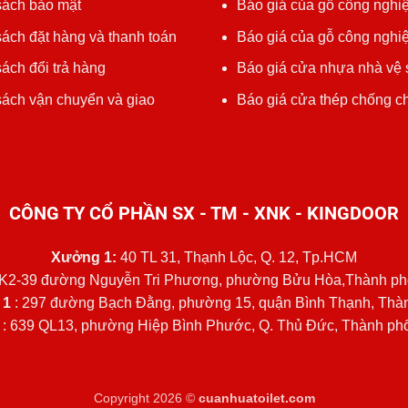
sách bảo mật
Báo giá của gỗ công nghiệ
ách đặt hàng và thanh toán
Báo giá của gỗ công nghi
ách đổi trả hàng
Báo giá cửa nhựa nhà vệ 
sách vận chuyển và giao
Báo giá cửa thép chống c
CÔNG TY CỔ PHẦN SX - TM - XNK - KINGDOOR
Xưởng 1:
40 TL 31, Thạnh Lộc, Q. 12, Tp.HCM
K2-39 đường Nguyễn Tri Phương, phường Bửu Hòa,Thành ph
 1
: 297 đường Bạch Đằng, phường 15, quận Bình Thạnh, Th
: 639 QL13, phường Hiệp Bình Phước, Q. Thủ Đức, Thành ph
Copyright 2026 ©
cuanhuatoilet.com