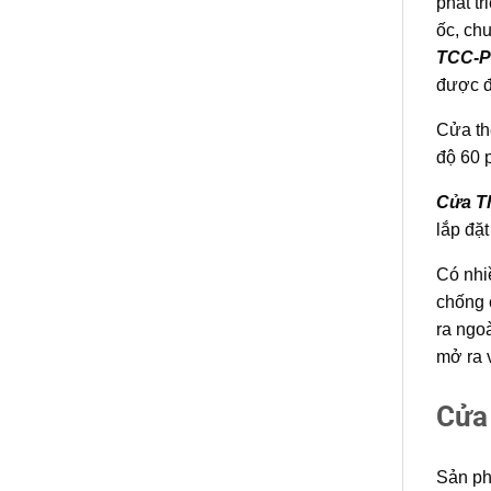
phát t
ốc, ch
TCC-
được 
Cửa th
độ 60 p
Cửa T
lắp đặ
Có nhi
chống 
ra ngo
mở ra 
Cửa
Sản p