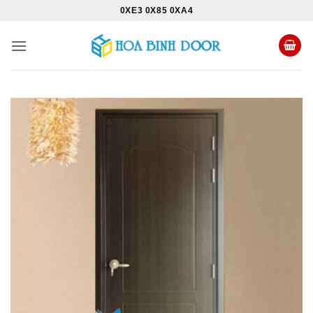
Bỏ
0XE3 0X85 0XA4
qua
nội
dung