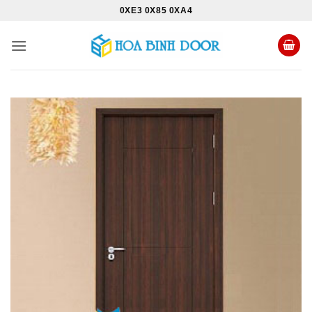
Bỏ
0XE3 0X85 0XA4
qua
nội
dung