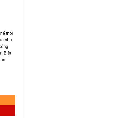
thế thói
cửa như
 công
, Biệt
Hàn
L1 số lượng