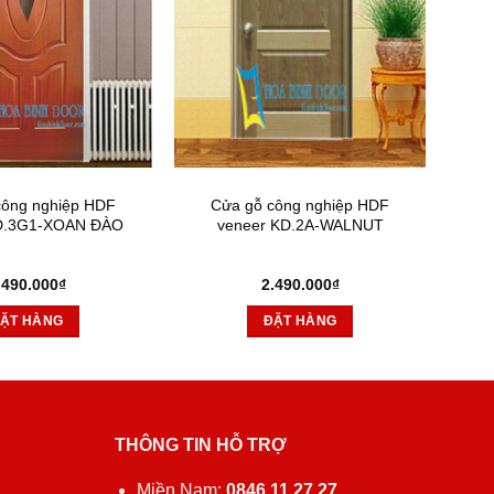
công nghiệp HDF
Cửa gỗ công nghiệp HDF
D.3G1-XOAN ĐÀO
veneer KD.2A-WALNUT
.490.000
₫
2.490.000
₫
ẶT HÀNG
ĐẶT HÀNG
THÔNG TIN HỖ TRỢ
ủ
Miền Nam:
0846 11 27 27