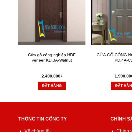
 phủ
Cửa gỗ công nghiệp HDF
CỬA GỖ CÔNG N
veneer KD.3A-Walnut
KD.4A-C
2.490.000
₫
1.990.00
ĐẶT HÀNG
ĐẶT HÀ
THÔNG TIN CÔNG TY
CHÍNH S
Về chúng tôi
Chính 