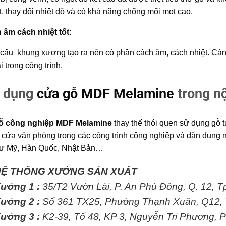
ết, thay đổi nhiệt độ và có khả năng chống mối mọt cao.
 âm cách nhiệt tốt
:
 cấu khung xương tạo ra nên có phần cách âm, cách nhiệt. Cánh
i trọng công trình.
 dụng
cửa gỗ MDF Melamine
trong nộ
ỗ công nghiệp MDF Melamine
thay thế thói quen sử dụng gỗ 
 cửa văn phòng trong các công trình công nghiệp và dân dụng n
hư Mỹ, Hàn Quốc, Nhật Bản…
HỆ THỐNG XƯỞNG SẢN XUẤT
ưởng 1 :
35/T2 Vườn Lài, P. An Phú Đông, Q. 12, 
ưởng 2 :
Số 361 TX25, Phường Thạnh Xuân, Q12,
ưởng 3 :
K2-39, Tổ 48, KP 3, Nguyễn Tri Phương,