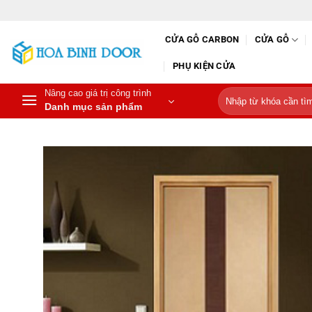
Bỏ
qua
CỬA GỖ CARBON
CỬA GỖ
nội
dung
PHỤ KIỆN CỬA
Nâng cao giá trị công trình
Tìm
Danh mục sản phẩm
kiếm: