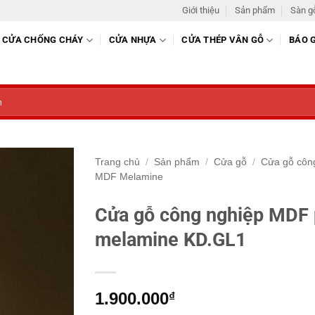
Giới thiệu
Sản phẩm
Sàn g
CỬA CHỐNG CHÁY
CỬA NHỰA
CỬA THÉP VÂN GỖ
BÁO 
Trang chủ
/
Sản phẩm
/
Cửa gỗ
/
Cửa gỗ côn
MDF Melamine
Cửa gỗ công nghiệp MDF
melamine KD.GL1
1.900.000
₫