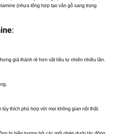
elamine (nhựa tổng hợp tạo vân gỗ sang trọng
ine
:
ưng giá thành rẻ hơn vật liệu tự nhiên nhiều lần.
ạng.
tùy thích phù hợp với mọi không gian nội thất.
không bị hiện tượng hở các mối ghép dưới tác động