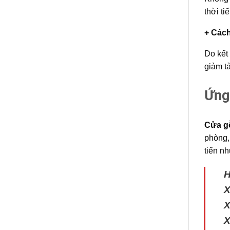
thời ti
+ Cách
Do kết
giảm tả
Ứng
Cửa g
phòng,
tiến n
X
X
X