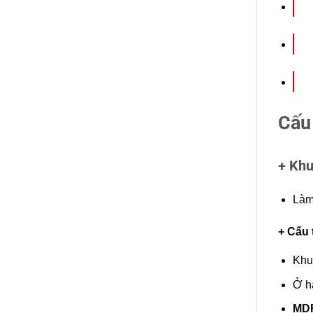
Cấu
+ Kh
Làm
+ Cấu 
Khu
Ở h
MD