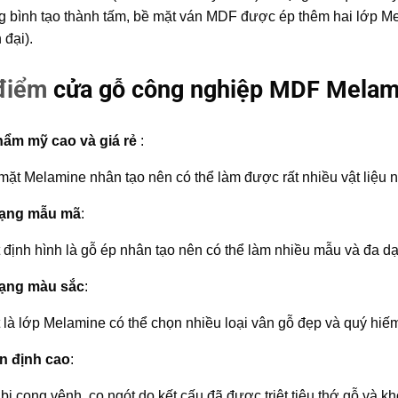
ng bình tạo thành tấm, bề mặt ván MDF được ép thêm hai lớp M
 đại).
điểm
cửa gỗ công nghiệp MDF Melam
hẩm mỹ cao và giá rẻ
:
mặt Melamine nhân tạo nên có thể làm được rất nhiều vật liệu nh
dạng mẫu mã
:
 định hình là gỗ ép nhân tạo nên có thể làm nhiều mẫu và đa d
dạng màu sắc
:
 là lớp Melamine có thể chọn nhiều loại vân gỗ đẹp và quý hiếm 
n định cao
:
bị cong vênh, co ngót do kết cấu đã được triệt tiêu thớ gỗ và 