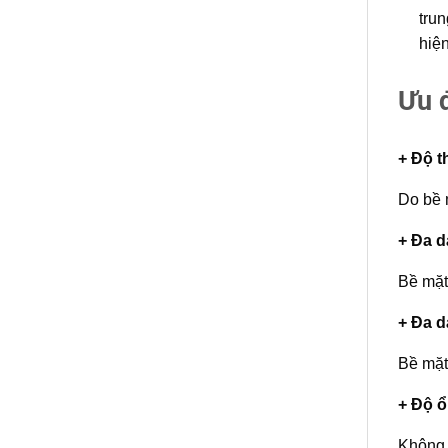
tru
hiện
Ưu 
+ Độ t
Do bề 
+ Đa 
Bề mặt
+ Đa 
Bề mặt
+ Độ ổ
Không 