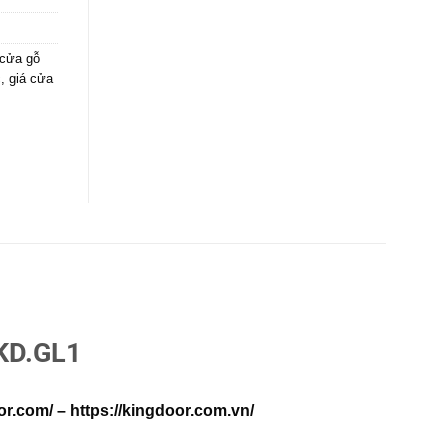
cửa gỗ
c
,
giá cửa
KD.GL1
or.com/
–
https://kingdoor.com.vn/