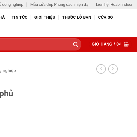
ỗ công nghiệp
Mẫu cửa đẹp Phong cách hiện đại
Liên hệ: Hoabinhdoor
GIÁ
TIN TỨC
GIỚI THIỆU
THƯỚC LỖ BAN
CỬA SỔ
GIỎ HÀNG /
0
₫
g nghiệp
 phủ