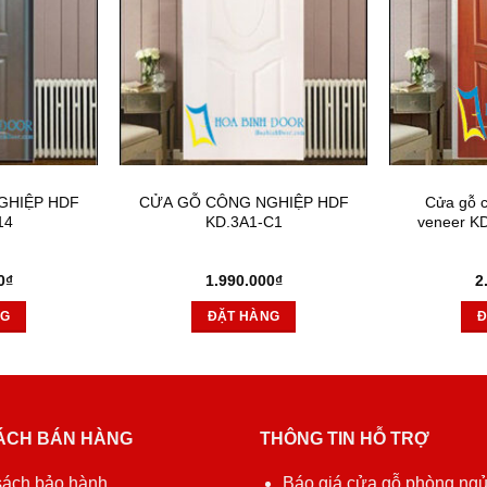
GHIỆP HDF
CỬA GỖ CÔNG NGHIỆP HDF
Cửa gỗ 
14
KD.3A1-C1
veneer K
0
₫
1.990.000
₫
2
NG
ĐẶT HÀNG
Đ
ÁCH BÁN HÀNG
THÔNG TIN HỖ TRỢ
sách bảo hành
Báo giá cửa gỗ phòng ng