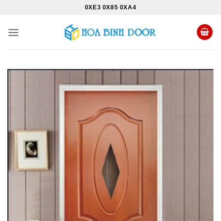
Bỏ
0XE3 0X85 0XA4
qua
nội
dung