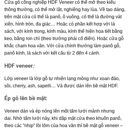
Cửa gỗ công nghiệp HDF Veneer có thể mở theo kiểu
thông thường, có thể mở lật, nghiêng hay lùa. Về tạo dáng,
trên mặt cửa có thể là panô, ô vuông, có thể là đường vát
xiên, hình tròn, đa giác… Hoặc có phần kết hợp với lá
sách, với kính trong, kính màu, kính thể hiện họa tiết bằng
keo, bằng ron chì (theo trường phái cổ điển). Hoặc cửa gỗ
khắc chạm hoa văn. Với cửa chính thường làm panô gỗ,
panô kính, lá sách với kết cấu từ 2 đến 4 cánh.
HDF veneer
:
Lớp veneer là lớp gỗ tự nhiên lạng mỏng như xoan đào,
sồi, cherry, ash, sapelli… Và được dán lên bề mặt HDF.
Ép gỗ lên bề mặt:
Veneer dán và ép nóng lên một tấm lưới mảnh nhưng
dai. Nhờ tấm lưới này, khi dập mặt cửa theo khuôn panô,
theo các “nhịp” lồi lõm của hoa văn thì bề mặt gỗ veneer –