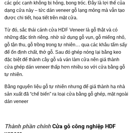
các góc cạnh không bị hỏng, bong tróc. Đây là lợi thế của
dạng cửa này – tức dán veneer gỗ lạng mỏng mà vẫn tạo
được chi tiết, họa tiết trên mặt cửa.
Từ đó, sắc thái cánh cửa HDF Veneer là gỗ thật và có
những đặc tính riêng. nhờ sử dụng gỗ vụn, gỗ miếng nhỏ,
gỗ tận thu, gỗ trồng trong tự nhiên… qua các khâu tẩm sấy
để ổn định chất, thớ gỗ. Sau đó ghép nóng lại bằng keo
đặc biệt để thành cây gỗ và ván làm cửa nên giá thành
cửa ghép dán veneer thấp hơn nhiều so với cửa bằng gỗ
tự nhiên.
Bằng nguyên liệu gỗ tự nhiên nhưng để giá thành hạ nhà
sản xuất đã “chế biến” ra loại cửa bằng gỗ ghép, mặt ngoài
dán veneer
Thành phần chính
Cửa gỗ công nghiệp HDF