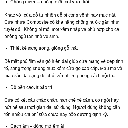
Chống nước – chống mối mọt vượt trội
Khác với cửa gỗ tự nhiên dễ bị cong vênh hay mục nát.
Cửa nhựa Composite có khả năng chống nước gần như
tuyệt đối. Không bị mối mọt xâm nhập và phù hợp cho cả
phòng ngủ lẫn nhà vệ sinh.
Thiết kế sang trọng, giống gỗ thật
Bề mặt phủ film vân gỗ hiện đại giúp cửa mang vẻ đẹp tinh
tế, sang trọng không thua kém cửa gỗ cao cấp. Mẫu mã và
màu sắc đa dạng dễ phối với nhiều phong cách nội thất.
Độ bền cao, ít bảo trì
Cửa có kết cấu chắc chắn, hạn chế xệ cánh, co ngót hay
nứt nẻ sau thời gian dài sử dụng. Người dùng không cần
tốn nhiều chi phí sửa chữa hay bảo dưỡng định kỳ.
Cách âm – đóng mở êm ái