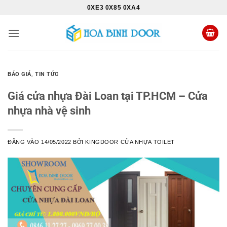
Bỏ
0XE3 0X85 0XA4
qua
nội
dung
BÁO GIÁ
,
TIN TỨC
Giá cửa nhựa Đài Loan tại TP.HCM – Cửa
nhựa nhà vệ sinh
ĐĂNG VÀO
14/05/2022
BỞI
KINGDOOR CỬA NHỰA TOILET