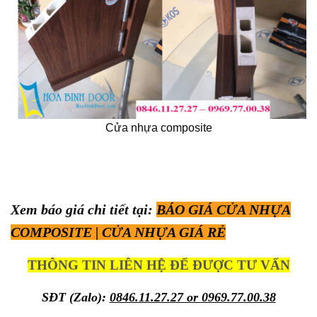
Cửa nhựa composite
Xem báo giá chi tiết tại:
BÁO GIÁ CỬA NHỰA
COMPOSITE | CỬA NHỰA GIÁ RẺ
THÔNG TIN LIÊN HỆ ĐỂ ĐƯỢC TƯ VẤN
SĐT (Zalo):
0846.11.27.27 or 0969.77.00.38