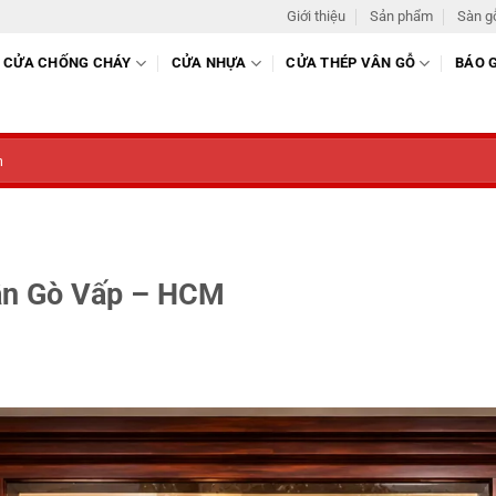
Giới thiệu
Sản phẩm
Sàn g
CỬA CHỐNG CHÁY
CỬA NHỰA
CỬA THÉP VÂN GỖ
BÁO 
uận Gò Vấp – HCM