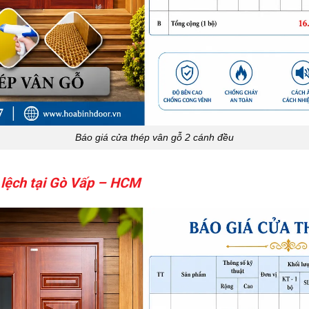
Báo giá cửa thép vân gỗ 2 cánh đều
 lệch tại Gò Vấp – HCM