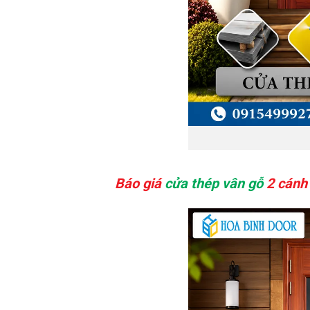
Báo giá
cửa thép vân gỗ
2 cánh