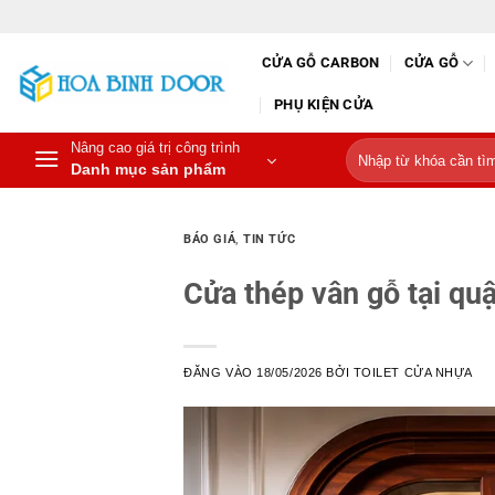
Bỏ
qua
CỬA GỖ CARBON
CỬA GỖ
nội
dung
PHỤ KIỆN CỬA
Nâng cao giá trị công trình
Tìm
Danh mục sản phẩm
kiếm:
BÁO GIÁ
,
TIN TỨC
Cửa thép vân gỗ tại q
ĐĂNG VÀO
18/05/2026
BỞI
TOILET CỬA NHỰA