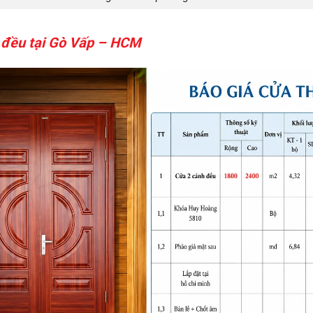
 đều tại Gò Vấp – HCM