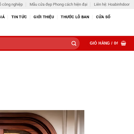
ỗ công nghiệp
Mẫu cửa đẹp Phong cách hiện đại
Liên hệ: Hoabinhdoor
GIÁ
TIN TỨC
GIỚI THIỆU
THƯỚC LỖ BAN
CỬA SỔ
GIỎ HÀNG /
0
₫