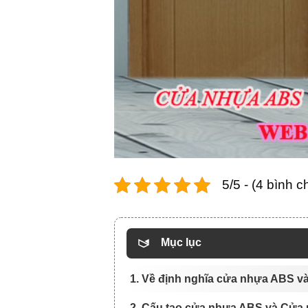
5/5 - (4 bình c
Mục lục
1. Về định nghĩa cửa nhựa ABS 
2. Cấu tạo cửa nhựa ABS và Cửa