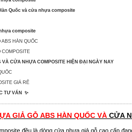
 Hàn Quốc và cửa nhựa composite
 nhựa composite
GỖ ABS HÀN QUỐC
GỖ COMPOSITE
S VÀ CỬA NHỰA COMPOSITE HIỆN ĐẠI NGÀY NAY
 QUỐC
SITE GIÁ RẺ
ỢC TƯ VẤN ✨
ỰA GIẢ GỖ ABS HÀN QUỐC VÀ
CỬA 
posite đều là dòng cửa nhựa giả gỗ cao cấp đang