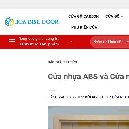
Bỏ
qua
CỬA GỖ CARBON
CỬA GỖ
nội
dung
PHỤ KIỆN CỬA
Nâng cao giá trị công trình
Tìm
Danh mục sản phẩm
kiếm:
BÁO GIÁ
,
TIN TỨC
Cửa nhựa ABS và Cửa 
ĐĂNG VÀO
18/08/2022
BỞI
KINGDOOR CỬA NHỰA