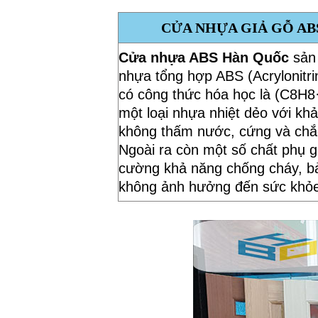
CỬA NHỰA GIẢ GỖ AB
Cửa nhựa ABS Hàn Quốc
sản
nhựa tổng hợp ABS (Acrylonitri
có công thức hóa học là (C8H
một loại nhựa nhiệt dẻo với kh
không thấm nước, cứng và chắ
Ngoài ra còn một số chất phụ g
cường khả năng chống cháy, b
không ảnh hưởng đến sức khỏe