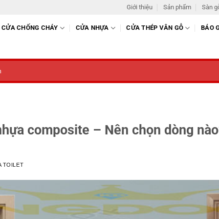
Giới thiệu
Sản phẩm
Sàn g
CỬA CHỐNG CHÁY
CỬA NHỰA
CỬA THÉP VÂN GỖ
BÁO 
nhựa composite – Nên chọn dòng nào
 TOILET