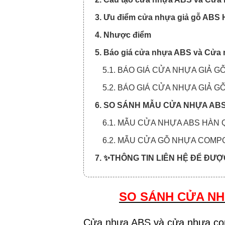
3. Ưu điểm cửa nhựa giả gỗ ABS
4. Nhược điểm
5. Báo giá cửa nhựa ABS và Cửa
5.1. BÁO GIÁ CỬA NHỰA GIẢ 
5.2. BÁO GIÁ CỬA NHỰA GIẢ 
6. SO SÁNH MẪU CỬA NHỰA AB
6.1. MẪU CỬA NHỰA ABS HÀN
6.2. MẪU CỬA GỖ NHỰA COMPO
7. ✨THÔNG TIN LIÊN HỆ ĐỂ ĐƯ
SO SÁNH CỬA NH
Cửa nhựa ABS
và cửa nhựa com