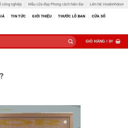
ỗ công nghiệp
Mẫu cửa đẹp Phong cách hiện đại
Liên hệ: Hoabinhdoor
GIÁ
TIN TỨC
GIỚI THIỆU
THƯỚC LỖ BAN
CỬA SỔ
GIỎ HÀNG /
0
₫
?