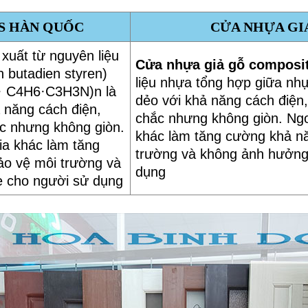
S HÀN QUỐC
CỬA NHỰA GI
 xuất từ nguyên liệu
Cửa nhựa giả gỗ compos
n butadien styren)
liệu nhựa tổng hợp giữa nhự
8· C4H6·C3H3N)n là
dẻo với khả năng cách điện
ả năng cách điện,
chắc nhưng không giòn. Ngo
c nhưng không giòn.
khác làm tăng cường khả n
ia khác làm tăng
trường và không ảnh hưởng
ảo vệ môi trường và
dụng
 cho người sử dụng