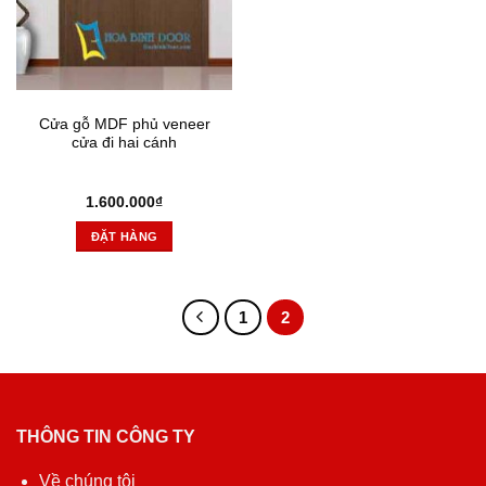
Cửa gỗ MDF phủ veneer
cửa đi hai cánh
1.600.000
₫
ĐẶT HÀNG
1
2
THÔNG TIN CÔNG TY
Về chúng tôi