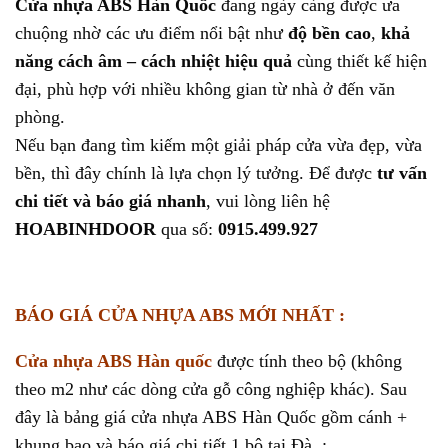
Cửa nhựa ABS Hàn Quốc
đang ngày càng được ưa
chuộng nhờ các ưu điểm nổi bật như
độ bền cao
,
khả
năng cách âm – cách nhiệt hiệu quả
cùng thiết kế hiện
đại, phù hợp với nhiều không gian từ nhà ở đến văn
phòng.
Nếu bạn đang tìm kiếm một giải pháp cửa vừa đẹp, vừa
bền, thì đây chính là lựa chọn lý tưởng. Để được
tư vấn
chi tiết và báo giá nhanh
, vui lòng liên hệ
HOABINHDOOR
qua số:
0915.499.927
BÁO GIÁ CỬA NHỰA ABS MỚI NHẤT :
Cửa nhựa ABS Hàn quốc
được tính theo bộ (không
theo m2 như các dòng cửa gỗ công nghiệp khác). Sau
đây là bảng giá cửa nhựa ABS Hàn Quốc gồm cánh +
khung bao và báo giá chi tiết 1 bộ tại Đà :