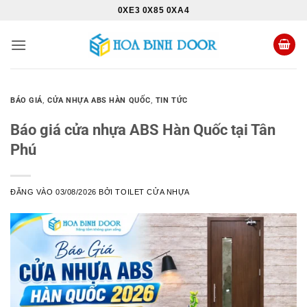
Bỏ
0XE3 0X85 0XA4
qua
nội
dung
BÁO GIÁ
,
CỬA NHỰA ABS HÀN QUỐC
,
TIN TỨC
Báo giá cửa nhựa ABS Hàn Quốc tại Tân
Phú
ĐĂNG VÀO
03/08/2026
BỞI
TOILET CỬA NHỰA