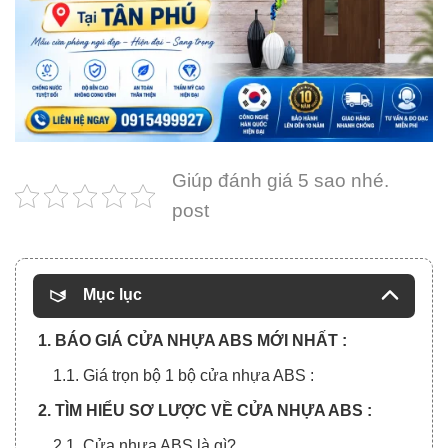
Giúp đánh giá 5 sao nhé.
post
Mục lục
1. BÁO GIÁ CỬA NHỰA ABS MỚI NHẤT :
1.1. Giá trọn bộ 1 bộ cửa nhựa ABS :
2. TÌM HIỂU SƠ LƯỢC VỀ CỬA NHỰA ABS :
2.1. Cửa nhựa ABS là gì?