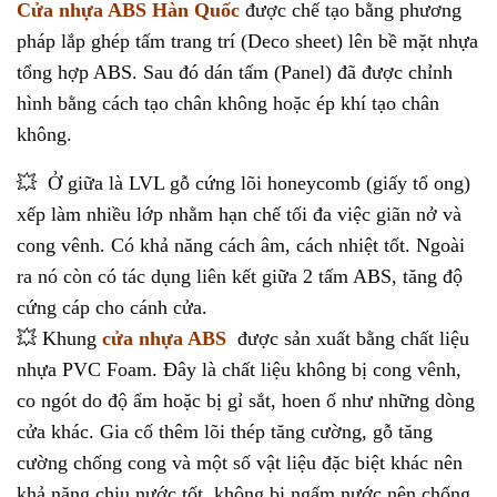
Cửa nhựa ABS Hàn Quốc
được chế tạo bằng phương
pháp lắp ghép tấm trang trí (Deco sheet) lên bề mặt nhựa
tổng hợp ABS. Sau đó dán tấm (Panel) đã được chỉnh
hình bằng cách tạo chân không hoặc ép khí tạo chân
không.
💥 Ở giữa là LVL gỗ cứng lõi honeycomb (giấy tổ ong)
xếp làm nhiều lớp nhằm hạn chế tối đa việc giãn nở và
cong vênh. Có khả năng cách âm, cách nhiệt tốt. Ngoài
ra nó còn có tác dụng liên kết giữa 2 tấm ABS, tăng độ
cứng cáp cho cánh cửa.
💥 Khung
cửa nhựa ABS
được sản xuất bằng chất liệu
nhựa PVC Foam. Đây là chất liệu không bị cong vênh,
co ngót do độ ẩm hoặc bị gỉ sắt, hoen ố như những dòng
cửa khác. Gia cố thêm lõi thép tăng cường, gỗ tăng
cường chống cong và một số vật liệu đặc biệt khác nên
khả năng chịu nước tốt, không bị ngấm nước nên chống