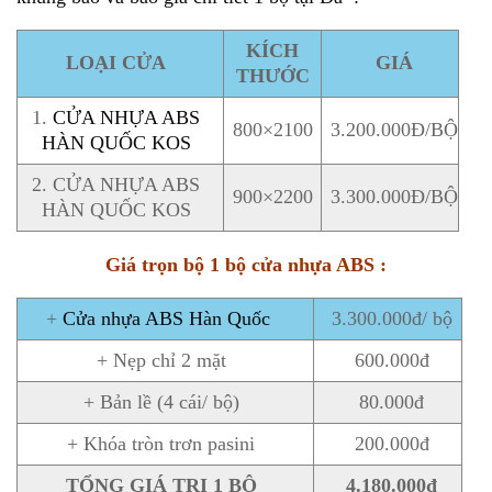
KÍCH
LOẠI CỬA
GIÁ
THƯỚC
1.
CỬA NHỰA ABS
800×2100
3.200.000Đ/BỘ
HÀN QUỐC KOS
2. CỬA NHỰA ABS
900×2200
3.300.000Đ/BỘ
HÀN QUỐC KOS
Giá trọn bộ 1 bộ cửa nhựa ABS :
+
Cửa nhựa ABS Hàn Quốc
3.300.000đ/ bộ
+ Nẹp chỉ 2 mặt
600.000đ
+ Bản lề (4 cái/ bộ)
80.000đ
+ Khóa tròn trơn pasini
200.000đ
TỔNG GIÁ TRỊ 1 BỘ
4.180.000đ