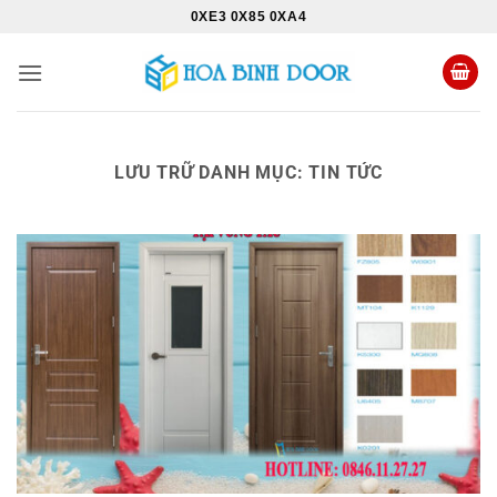
Bỏ
0XE3 0X85 0XA4
qua
nội
dung
LƯU TRỮ DANH MỤC:
TIN TỨC