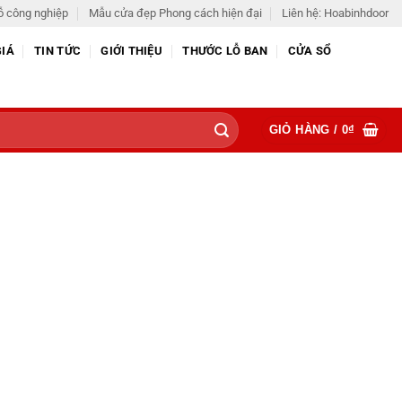
ỗ công nghiệp
Mẫu cửa đẹp Phong cách hiện đại
Liên hệ: Hoabinhdoor
GIÁ
TIN TỨC
GIỚI THIỆU
THƯỚC LỖ BAN
CỬA SỔ
GIỎ HÀNG /
0
₫