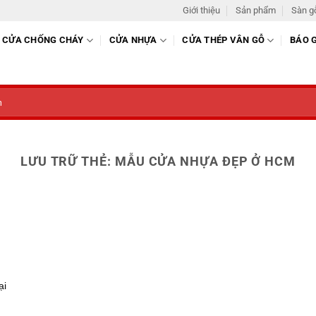
Giới thiệu
Sản phẩm
Sàn g
CỬA CHỐNG CHÁY
CỬA NHỰA
CỬA THÉP VÂN GỖ
BÁO 
LƯU TRỮ THẺ:
MẪU CỬA NHỰA ĐẸP Ở HCM
ại