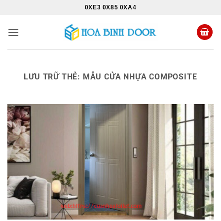
Bỏ
0XE3 0X85 0XA4
qua
nội
dung
LƯU TRỮ THẺ:
MẪU CỬA NHỰA COMPOSITE