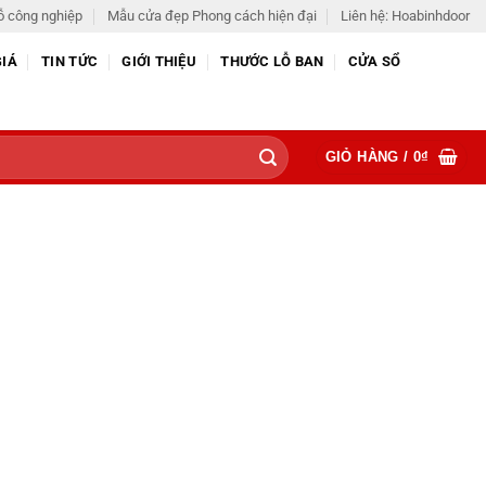
ỗ công nghiệp
Mẫu cửa đẹp Phong cách hiện đại
Liên hệ: Hoabinhdoor
GIÁ
TIN TỨC
GIỚI THIỆU
THƯỚC LỖ BAN
CỬA SỔ
GIỎ HÀNG /
0
₫