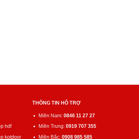
THÔNG TIN HỖ TRỢ
ủ
Miền Nam:
0846 11 27 27
p hdf
Miền Trung:
0919 707 355
ệp kotdoor
Miền Bắc:
0908 985 585