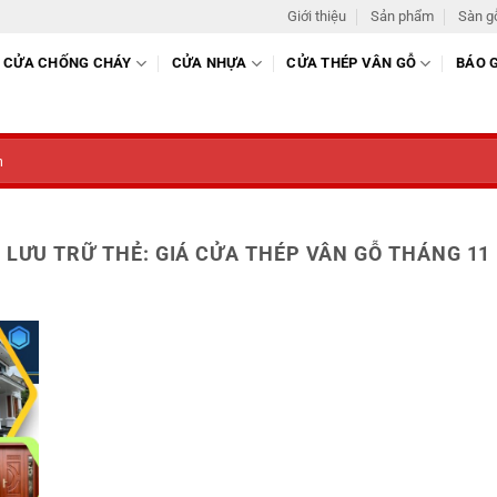
Giới thiệu
Sản phẩm
Sàn g
CỬA CHỐNG CHÁY
CỬA NHỰA
CỬA THÉP VÂN GỖ
BÁO 
LƯU TRỮ THẺ:
GIÁ CỬA THÉP VÂN GỖ THÁNG 11