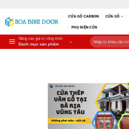
Bỏ
qua
CỬA GỖ CARBON
CỬA GỖ
nội
dung
PHỤ KIỆN CỬA
Nâng cao giá trị công trình
Tìm
Danh mục sản phẩm
kiếm: