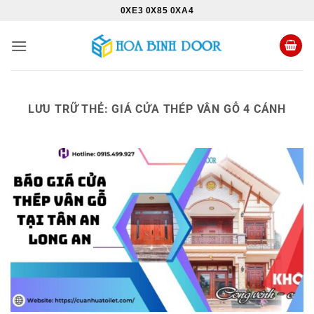
Bỏ
0XE3 0X85 0XA4
qua
nội
dung
LƯU TRỮ THẺ:
GIÁ CỬA THÉP VÂN GỖ 4 CÁNH