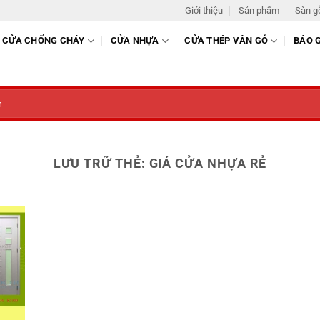
Giới thiệu
Sản phẩm
Sàn g
CỬA CHỐNG CHÁY
CỬA NHỰA
CỬA THÉP VÂN GỖ
BÁO 
LƯU TRỮ THẺ:
GIÁ CỬA NHỰA RẺ