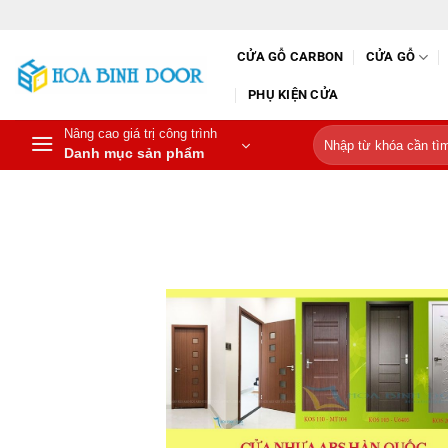
Bỏ
qua
CỬA GỖ CARBON
CỬA GỖ
nội
dung
PHỤ KIỆN CỬA
Nâng cao giá trị công trình
Tìm
Danh mục sản phẩm
kiếm: