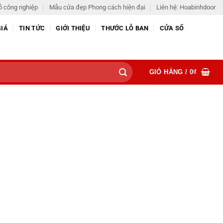
ỗ công nghiệp
Mẫu cửa đẹp Phong cách hiện đại
Liên hệ: Hoabinhdoor
GIÁ
TIN TỨC
GIỚI THIỆU
THƯỚC LỖ BAN
CỬA SỔ
GIỎ HÀNG /
0
₫