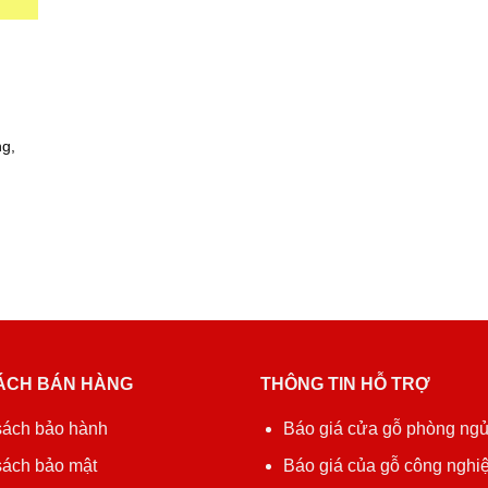
ng,
ÁCH BÁN HÀNG
THÔNG TIN HỖ TRỢ
sách bảo hành
Báo giá cửa gỗ phòng ng
sách bảo mật
Báo giá của gỗ công nghiệ