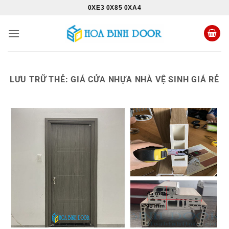
Bỏ
0XE3 0X85 0XA4
qua
nội
dung
LƯU TRỮ THẺ:
GIÁ CỬA NHỰA NHÀ VỆ SINH GIÁ RẺ