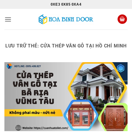
Bỏ
0XE3 0X85 0XA4
qua
nội
dung
LƯU TRỮ THẺ:
CỬA THÉP VÂN GỖ TẠI HỒ CHÍ MINH