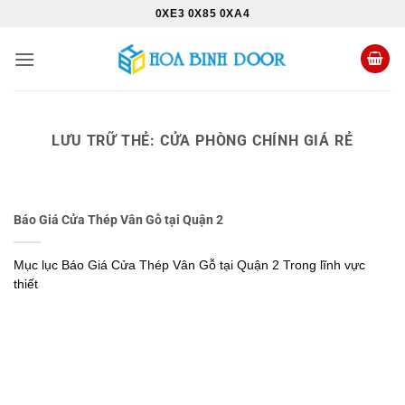
Bỏ
0XE3 0X85 0XA4
qua
nội
dung
LƯU TRỮ THẺ:
CỬA PHÒNG CHÍNH GIÁ RẺ
Báo Giá Cửa Thép Vân Gỗ tại Quận 2
Mục lục Báo Giá Cửa Thép Vân Gỗ tại Quận 2 Trong lĩnh vực
thiết