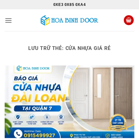
Bỏ
0XE3 0X85 0XA4
qua
nội
dung
LƯU TRỮ THẺ:
CỬA NHỰA GIÁ RẺ