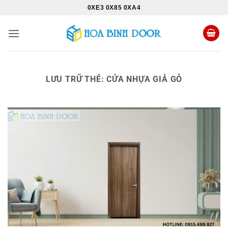
Bỏ
0XE3 0X85 0XA4
qua
nội
dung
LƯU TRỮ THẺ:
CỬA NHỰA GIẢ GỖ