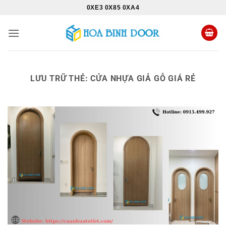
Bỏ
0XE3 0X85 0XA4
qua
nội
dung
LƯU TRỮ THẺ:
CỬA NHỰA GIẢ GỖ GIÁ RẺ