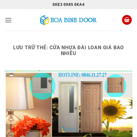
Bỏ
0XE3 0X85 0XA4
qua
nội
dung
LƯU TRỮ THẺ:
CỬA NHỰA ĐÀI LOAN GIÁ BAO
NHIÊU