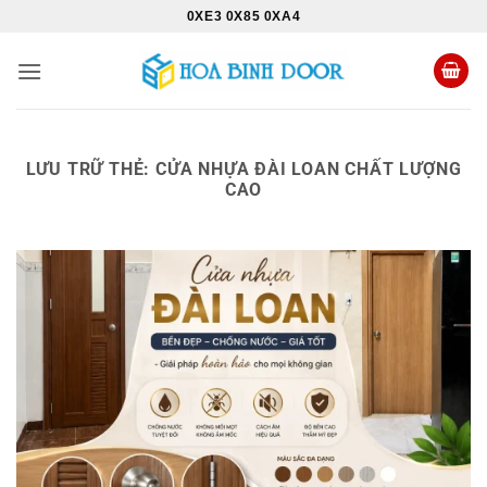
Bỏ
0XE3 0X85 0XA4
qua
nội
dung
LƯU TRỮ THẺ:
CỬA NHỰA ĐÀI LOAN CHẤT LƯỢNG
CAO