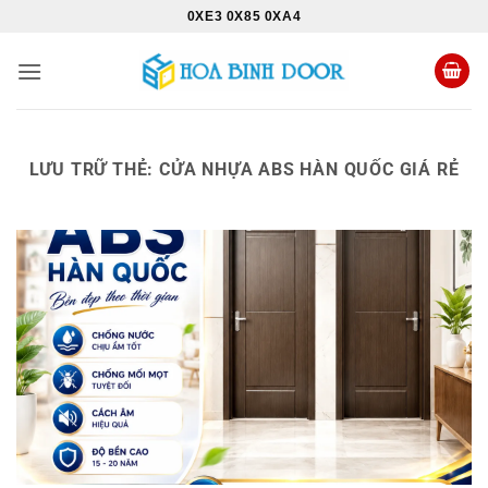
Bỏ
0XE3 0X85 0XA4
qua
nội
dung
LƯU TRỮ THẺ:
CỬA NHỰA ABS HÀN QUỐC GIÁ RẺ