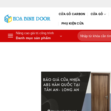
Bỏ
qua
CỬA GỖ CARBON
CỬA GỖ
nội
dung
PHỤ KIỆN CỬA
Nâng cao giá trị công trình
Tìm
Danh mục sản phẩm
kiếm: