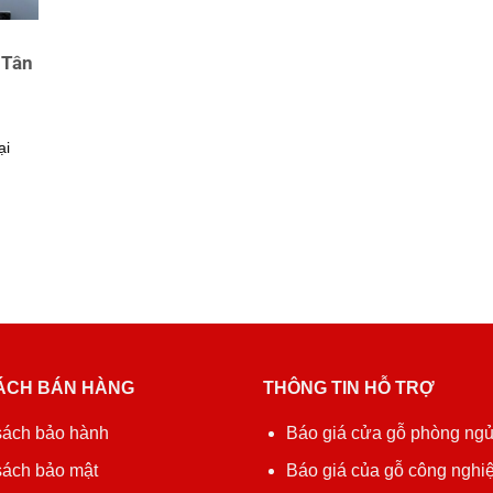
 Tân
ại
ÁCH BÁN HÀNG
THÔNG TIN HỖ TRỢ
sách bảo hành
Báo giá cửa gỗ phòng ng
sách bảo mật
Báo giá của gỗ công nghiệ