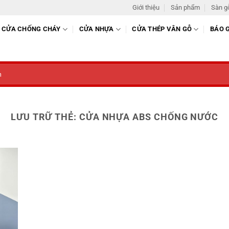
Giới thiệu
Sản phẩm
Sàn g
CỬA CHỐNG CHÁY
CỬA NHỰA
CỬA THÉP VÂN GỖ
BÁO 
LƯU TRỮ THẺ:
CỬA NHỰA ABS CHỐNG NƯỚC