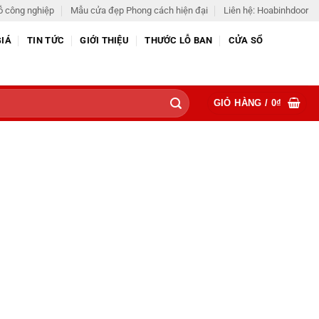
ỗ công nghiệp
Mẫu cửa đẹp Phong cách hiện đại
Liên hệ: Hoabinhdoor
GIÁ
TIN TỨC
GIỚI THIỆU
THƯỚC LỖ BAN
CỬA SỔ
GIỎ HÀNG /
0
₫