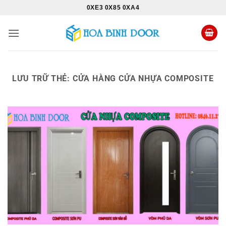
Bỏ
0XE3 0X85 0XA4
qua
nội
dung
LƯU TRỮ THẺ:
CỬA HÀNG CỬA NHỰA COMPOSITE