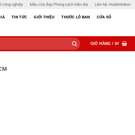
ỗ công nghiệp
Mẫu cửa đẹp Phong cách hiện đại
Liên hệ: Hoabinhdoor
GIÁ
TIN TỨC
GIỚI THIỆU
THƯỚC LỖ BAN
CỬA SỔ
GIỎ HÀNG /
0
₫
HCM