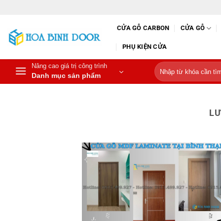
Bỏ
qua
CỬA GỖ CARBON
CỬA GỖ
nội
dung
PHỤ KIỆN CỬA
Nâng cao giá trị công trình
Tìm
Danh mục sản phẩm
kiếm:
LƯ