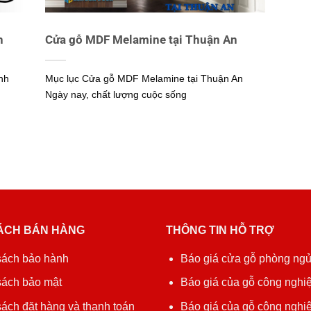
h
Cửa gỗ MDF Melamine tại Thuận An
nh
Mục lục Cửa gỗ MDF Melamine tại Thuận An
Ngày nay, chất lượng cuộc sống
ÁCH BÁN HÀNG
THÔNG TIN HỖ TRỢ
sách bảo hành
Báo giá cửa gỗ phòng ng
sách bảo mật
Báo giá của gỗ công nghiệ
ách đặt hàng và thanh toán
Báo giá của gỗ công nghi