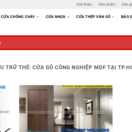
Giới thiệu
Sản phẩm
Sàn g
CỬA CHỐNG CHÁY
CỬA NHỰA
CỬA THÉP VÂN GỖ
BÁO 
U TRỮ THẺ:
CỬA GỖ CÔNG NGHIỆP MDF TẠI TP.