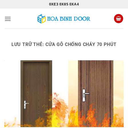
Bỏ
0XE3 0X85 0XA4
qua
nội
dung
LƯU TRỮ THẺ:
CỬA GỖ CHỐNG CHÁY 70 PHÚT