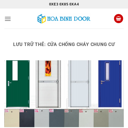
Bỏ
0XE3 0X85 0XA4
qua
nội
dung
LƯU TRỮ THẺ:
CỬA CHỐNG CHÁY CHUNG CƯ