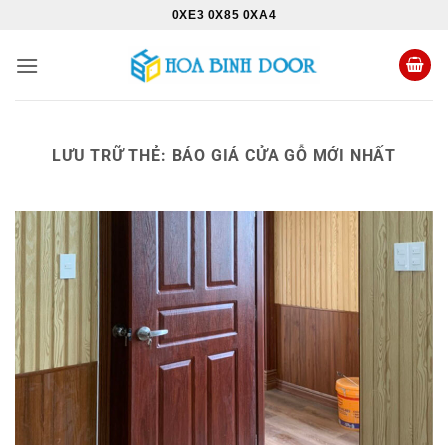
Bỏ
0XE3 0X85 0XA4
qua
nội
dung
LƯU TRỮ THẺ:
BÁO GIÁ CỬA GỖ MỚI NHẤT