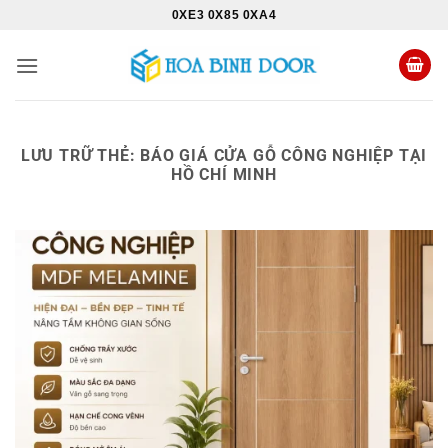
Bỏ
0XE3 0X85 0XA4
qua
nội
dung
LƯU TRỮ THẺ:
BÁO GIÁ CỬA GỖ CÔNG NGHIỆP TẠI
HỒ CHÍ MINH