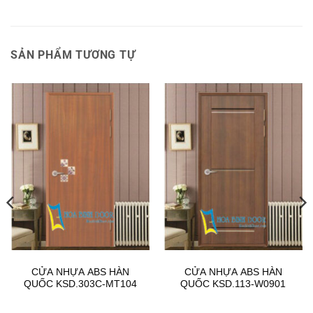
SẢN PHẨM TƯƠNG TỰ
CỬA NHỰA ABS HÀN
CỬA NHỰA ABS HÀN
QUỐC KSD.303C-MT104
QUỐC KSD.113-W0901