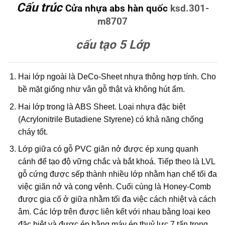
Cấu trúc
Cửa nhựa abs hàn quốc
ksd.301-
m8707
cấu tạo 5 Lớp
Hai lớp ngoài là DeCo-Sheet nhựa thông hợp tính. Cho
bề mặt giống như vân gỗ thật và không hút ẩm.
Hai lớp trong là ABS Sheet. Loại nhựa đặc biệt
(Acrylonitrile Butadiene Styrene) có khả năng chống
cháy tốt.
Lớp giữa có gỗ PVC giãn nở được ép xung quanh
cánh để tạo độ vững chắc và bắt khoá. Tiếp theo là LVL
gỗ cứng được sếp thành nhiều lớp nhằm hạn chế tối đa
việc giãn nở và cong vênh. Cuối cùng là Honey-Comb
được gia cố ở giữa nhằm tối đa việc cách nhiệt và cách
âm. Các lớp trên được liên kết với nhau bằng loại keo
đặc biệt và được ép bằng máy ép thuỷ lực 7 tấn trong