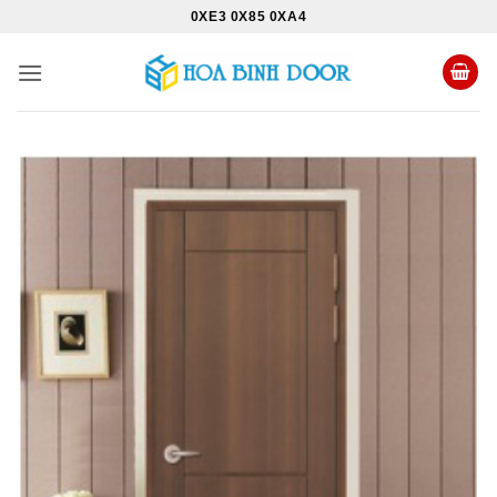
Bỏ
0XE3 0X85 0XA4
qua
nội
dung