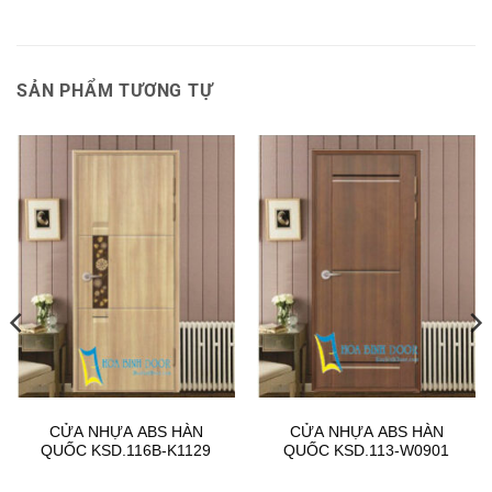
SẢN PHẨM TƯƠNG TỰ
CỬA NHỰA ABS HÀN
CỬA NHỰA ABS HÀN
QUỐC KSD.116B-K1129
QUỐC KSD.113-W0901