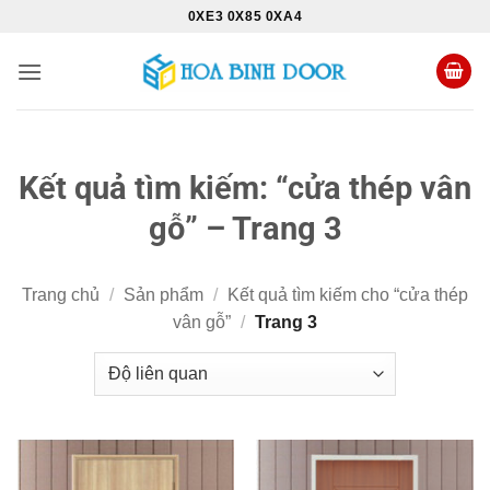
Bỏ
0XE3 0X85 0XA4
qua
nội
dung
Kết quả tìm kiếm: “cửa thép vân
gỗ” – Trang 3
Trang chủ
/
Sản phẩm
/
Kết quả tìm kiếm cho “cửa thép
vân gỗ”
/
Trang 3