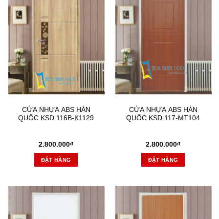
CỬA NHỰA ABS HÀN
CỬA NHỰA ABS HÀN
QUỐC KSD.116B-K1129
QUỐC KSD.117-MT104
2.800.000
₫
2.800.000
₫
ĐẶT HÀNG
ĐẶT HÀNG