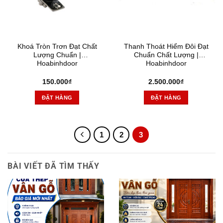
Khoá Tròn Trơn Đạt Chất
Thanh Thoát Hiểm Đôi Đạt
Lượng Chuẩn |
Chuẩn Chất Lượng |
Hoabinhdoor
Hoabinhdoor
150.000
₫
2.500.000
₫
ĐẶT HÀNG
ĐẶT HÀNG
1
2
3
BÀI VIẾT ĐÃ TÌM THẤY