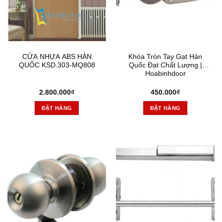
CỬA NHỰA ABS HÀN
Khóa Tròn Tay Gạt Hàn
QUỐC KSD.303-MQ808
Quốc Đạt Chất Lượng |
Hoabinhdoor
2.800.000
₫
450.000
₫
ĐẶT HÀNG
ĐẶT HÀNG