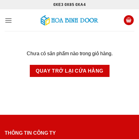
Bỏ
0XE3 0X85 0XA4
qua
nội
dung
Chưa có sản phẩm nào trong giỏ hàng.
QUAY TRỞ LẠI CỬA HÀNG
THÔNG TIN CÔNG TY